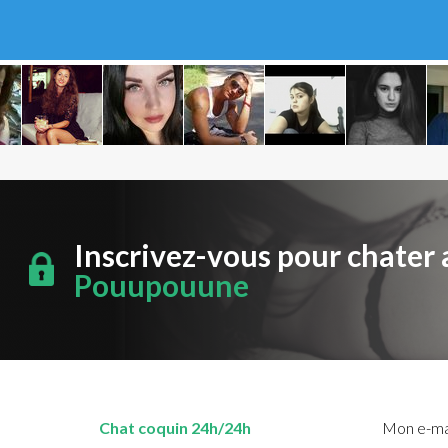
Inscrivez-vous pour chater 
Pouupouune
Chat coquin 24h/24h
Mon e-mai