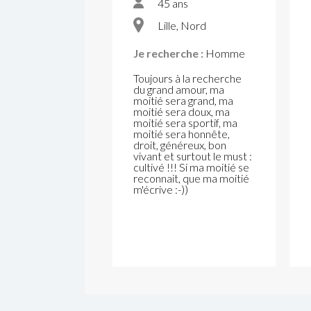
45 ans
Lille, Nord
Je recherche :
Homme
Toujours à la recherche
du grand amour, ma
moitié sera grand, ma
moitié sera doux, ma
moitié sera sportif, ma
moitié sera honnête,
droit, généreux, bon
vivant et surtout le must :
cultivé !!! Si ma moitié se
reconnait, que ma moitié
m'écrive :-))