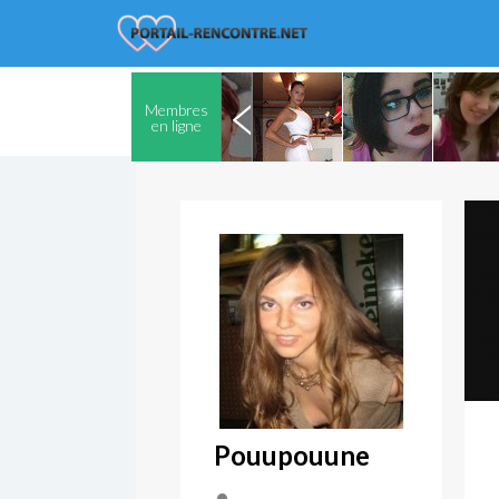
Membres
en ligne
Pouupouune