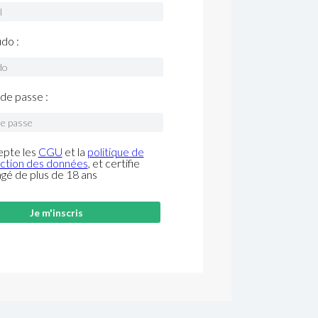
do :
de passe :
epte les
CGU
et la
politique de
ction des données
, et certifie
âgé de plus de 18 ans