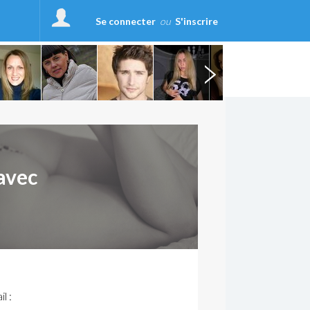
Se connecter
ou
S'inscrire
avec
l :